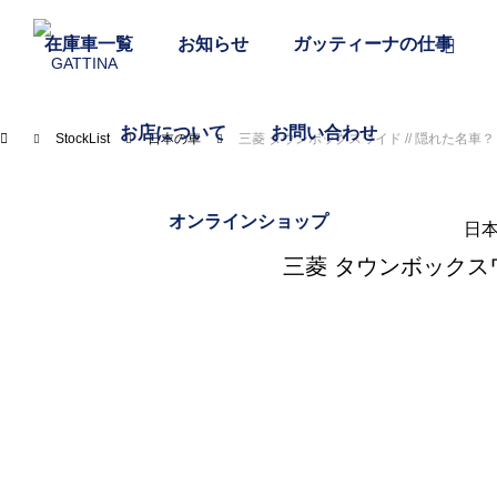
在庫車一覧
お知らせ
ガッティーナの仕事
お店について
お問い合わせ
StockList
日本の車
三菱 タウンボックスワイド // 隠れた名車？
オンラインショップ
日
三菱 タウンボックスワ
富士宮焼きそばを食べる
おいしいものと日々のこと