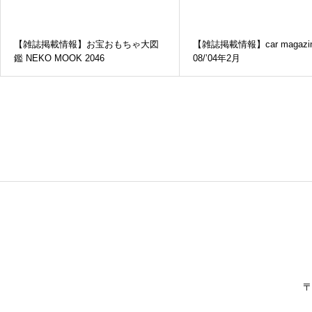
紹介されました( 本 )
【雑誌掲載情報】お宝おもちゃ大図
【雑誌掲載情報】car magazine
鑑 NEKO MOOK 2046
08/’04年2月
パンダリーノ2026参戦レポート
イベント
〒