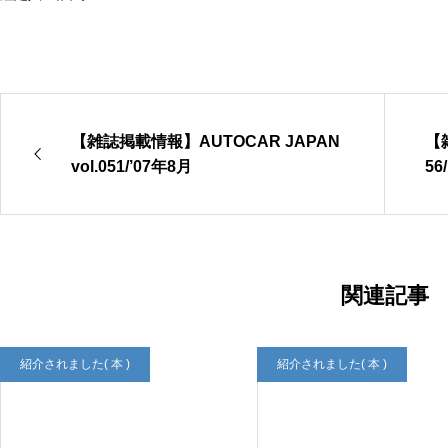
植木屋さんと台湾マンゴー
【雑誌掲載情報】AUTOCAR JAPAN
【雑
vol.051/’07年8月
56
おいしいものと日々のこと
関連記事
紹介されました( 本 )
紹介されました( 本 )
【雑誌掲載情報】『カーサ ブルータス』2026年6月号