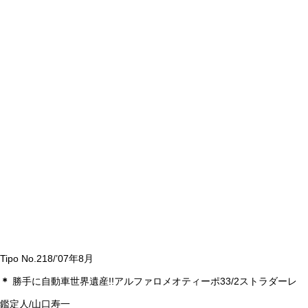
成澤さんとスバル レックス
突撃！その後のお客はん
Tipo No.218/’07年8月
＊
勝手に自動車世界遺産!!アルファロメオティーポ33/2ストラダーレ
鑑定人/山口寿一