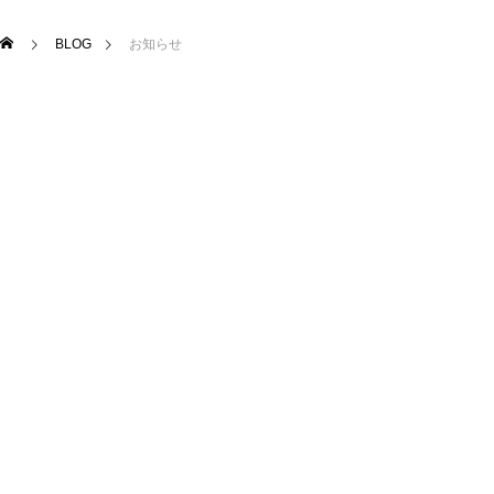
BLOG
お知らせ
成澤さんとスバル レックス
突撃！その後のお客はん
ALL
お知らせ
おいしいものと日々のこと
旅するくるまや