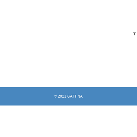
紹介されました( 本 )
〒
パンダリーノ2026参戦レポート
© 2021 GATTINA
イベント