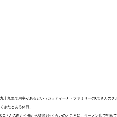
成澤さんとスバル レックス
突撃！その後のお客はん
九十九里で用事があるというガッティーナ・ファミリーのCCさんのク
てきたとある休日。
CCさんの向かう先から徒歩3分くらいのところに、ラーメン店で初め