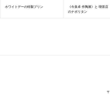
ホワイトデーの特製プリン
《今泉卓 作陶展》と 喫茶店『
のナポリタン
〒