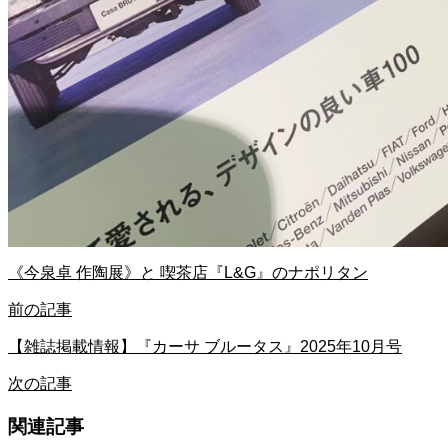
《今泉卓 作陶展》と 喫茶店『L&G』のナポリタン
前の記事
【雑誌掲載情報】『カーサ ブルータス』2025年10月号
次の記事
関連記事