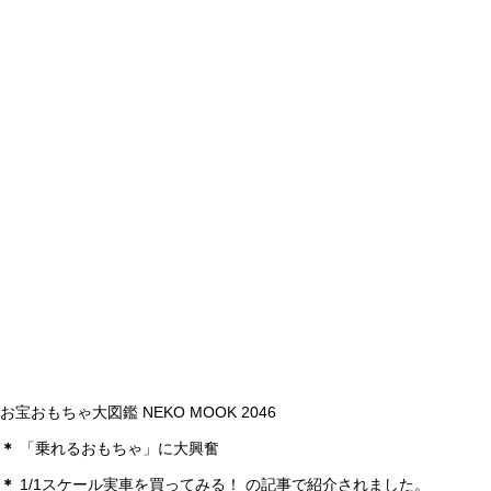
成澤さんとスバル レックス
突撃！その後のお客はん
お宝おもちゃ大図鑑 NEKO MOOK 2046
＊
「乗れるおもちゃ」に大興奮
＊
1/1スケール実車を買ってみる！ の記事で紹介されました。